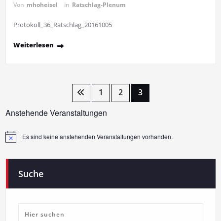
Von
mhoheisel
in
Ratschlag-Plenum
Protokoll_36_Ratschlag_20161005
Weiterlesen
Seitennummerierung
1
2
3
der
Anstehende Veranstaltungen
Beiträge
Es sind keine anstehenden Veranstaltungen vorhanden.
Hinweis
Suche