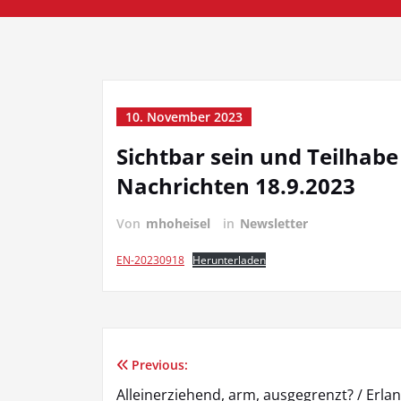
10. November 2023
Sichtbar sein und Teilhabe
Nachrichten 18.9.2023
Von
mhoheisel
in
Newsletter
EN-20230918
Herunterladen
Previous:
Beitragsnavigation
Alleinerziehend, arm, ausgegrenzt? / Erla