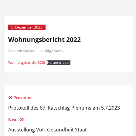
5. Dezember 2023
Wohnungsbericht 2022
Von
mhoheisel
in
Allgemein
Wohnungsbericht-2022
Herunterladen
Previous:
Beitragsnavigation
Protokoll des 67. Ratschlag-Plenums am 5.7.2023
Next:
Ausstellung Volk Gesundheit Staat