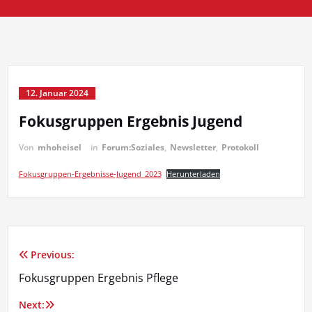
12. Januar 2024
Fokusgruppen Ergebnis Jugend
Von
mhoheisel
in
Forum:Soziales
,
Newsletter
,
Protokoll
Fokusgruppen-Ergebnisse-Jugend_2023
Herunterladen
Previous:
Beitragsnavigation
Fokusgruppen Ergebnis Pflege
Next: