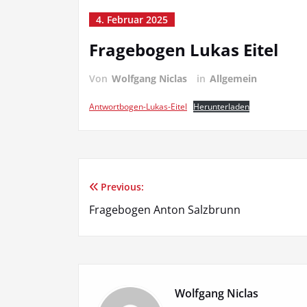
4. Februar 2025
Fragebogen Lukas Eitel
Von
Wolfgang Niclas
in
Allgemein
Antwortbogen-Lukas-Eitel
Herunterladen
Previous:
Beitragsnavigation
Fragebogen Anton Salzbrunn
Wolfgang Niclas