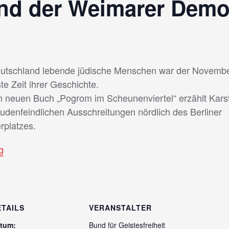
nd der Weimarer Demo
eutschland lebende jüdische Menschen war der November
e Zeit ihrer Geschichte.
m neuen Buch „Pogrom im Scheunenviertel“ erzählt Kars
judenfeindlichen Ausschreitungen nördlich des Berliner
rplatzes.
g
ETAILS
VERANSTALTER
tum:
Bund für Geistesfreiheit