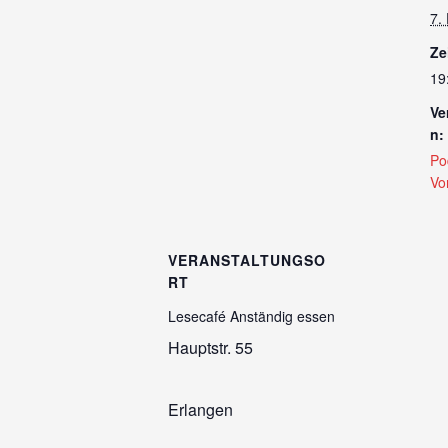
7.
Ze
19
Ve
n:
Po
Vo
VERANSTALTUNGSO
RT
Lesecafé Anständig essen
Hauptstr. 55
Erlangen
,