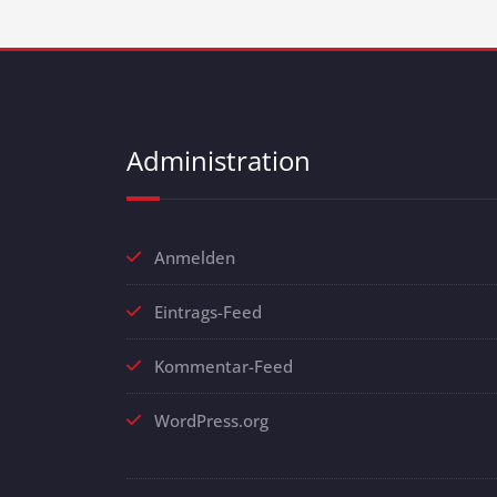
t
e
n
Administration
,
N
Anmelden
a
Eintrags-Feed
v
Kommentar-Feed
i
WordPress.org
g