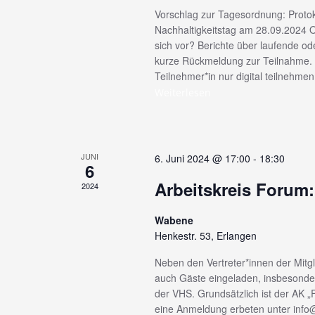
u
Vorschlag zur Tagesordnung: Protoko
Nachhaltigkeitstag am 28.09.2024 Or
n
sich vor? Berichte über laufende od
kurze Rückmeldung zur Teilnahme. Da
Teilnehmer*in nur digital teilnehme
g
Weiterlesen
e
n
JUNI
6. Juni 2024 @ 17:00
-
18:30
6
S
Arbeitskreis Forum:
2024
u
Wabene
Henkestr. 53, Erlangen
c
Neben den Vertreter*innen der Mitgl
auch Gäste eingeladen, insbesonde
h
der VHS. Grundsätzlich ist der AK „
eine Anmeldung erbeten unter info