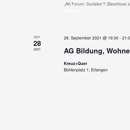
e
„AK Forum: Soziales“? (Beschluss 
Weiterlesen
u
n
SEP.
28. September 2021 @ 19:30
-
21:
28
d
AG Bildung, Wohne
2021
A
Kreuz+Quer
n
Bohlenplatz 1, Erlangen
s
i
c
h