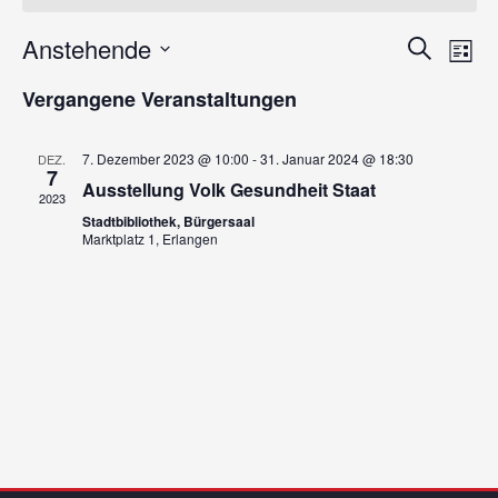
Anstehende
V
V
Suche
Liste
Datum
e
e
Vergangene Veranstaltungen
wählen.
r
r
a
7. Dezember 2023 @ 10:00
-
31. Januar 2024 @ 18:30
DEZ.
7
a
Ausstellung Volk Gesundheit Staat
n
2023
Stadtbibliothek, Bürgersaal
s
n
Marktplatz 1, Erlangen
t
s
a
t
l
a
t
u
l
n
t
g