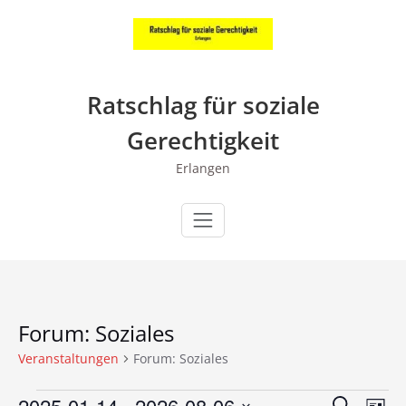
Zum
Inhalt
springen
Ratschlag für soziale
Gerechtigkeit
Erlangen
Forum: Soziales
Veranstaltungen
Forum: Soziales
2025-01-14
 - 
2026-08-06
Suche