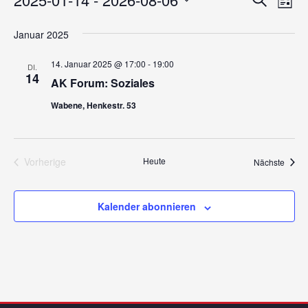
Veranstaltungen
V
V
Liste
Datum
e
e
wählen.
Januar 2025
r
r
14. Januar 2025 @ 17:00
-
19:00
a
DI.
14
AK Forum: Soziales
a
n
Wabene, Henkestr. 53
s
n
t
s
a
Vorherige
Heute
Veran
Nächste
t
Veranstaltungen
l
a
t
Kalender abonnieren
u
l
n
t
g
u
A