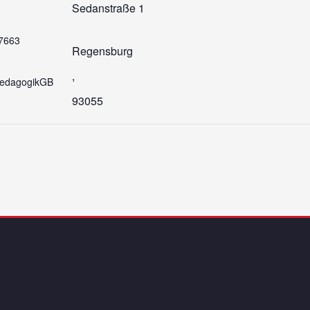
Sedanstraße 1
7663
Regensburg
,
paedagogikGB
93055