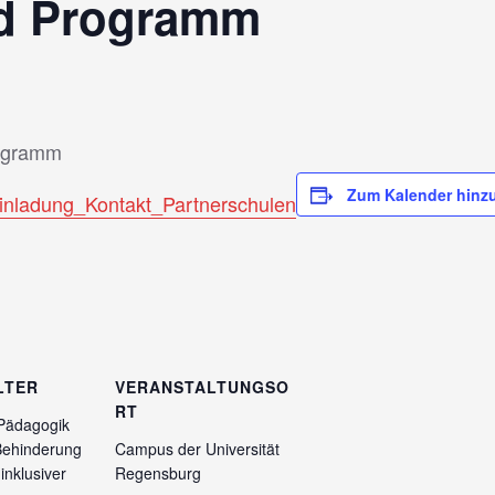
nd Programm
rogramm
Zum Kalender hinz
nladung_Kontakt_Partnerschulen
LTER
VERANSTALTUNGSO
RT
 Pädagogik
 Behinderung
Campus der Universität
 inklusiver
Regensburg