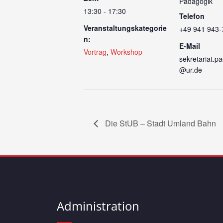
Pädagogik
13:30 - 17:30
Telefon
Veranstaltungskategorie
+49 941 943-
n:
E-Mail
Vortrag
,
Workshop
sekretariat.
@ur.de
Die StUB – Stadt Umland Bahn
Administration