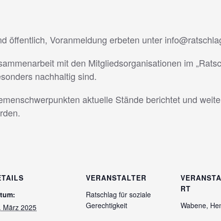
nd öffentlich, Voranmeldung erbeten unter info@ratschl
sammenarbeit mit den Mitgliedsorganisationen im „Ratsch
esonders nachhaltig sind.
menschwerpunkten aktuelle Stände berichtet und weiter
rden.
ETAILS
VERANSTALTER
VERANST
RT
tum:
Ratschlag für soziale
Gerechtigkeit
Wabene, Hen
. März 2025