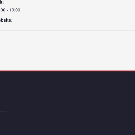
it:
:00 - 19:00
bsite: