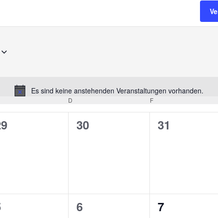
Ve
Es sind keine anstehenden Veranstaltungen vorhanden.
Hinweis
TTWOCH
D
DONNERSTAG
F
FREITAG
0
0
0
29
30
31
n,
eranstaltungen,
Veranstaltungen,
Veranstalt
0
0
0
5
6
7