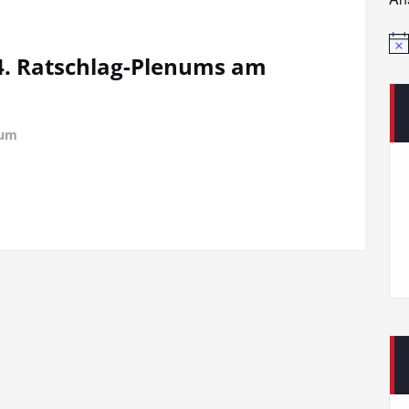
Hin
54. Ratschlag-Plenums am
num